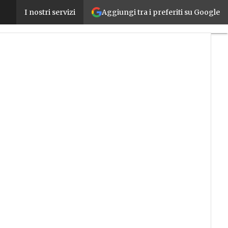
Aggiungi tra i preferiti su Google
Transizione 5.0, da ANIE Automazione un Vademecum
I nostri servizi