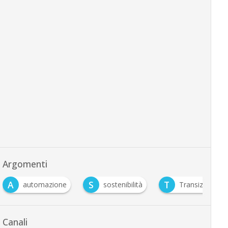
Argomenti
A
S
T
automazione
sostenibilità
Transizione 5.
Canali