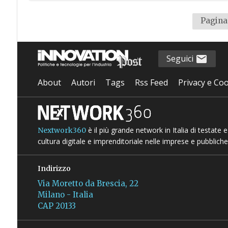
Pagina 
Seguici
About
Autori
Tags
Rss Feed
Privacy e Coo
è il più grande network in Italia di testate
Nextwork360
cultura digitale e imprenditoriale nelle imprese e pubbliche
Indirizzo
Via Moretto da Brescia, 22
Milano - Italia
CAP 20133