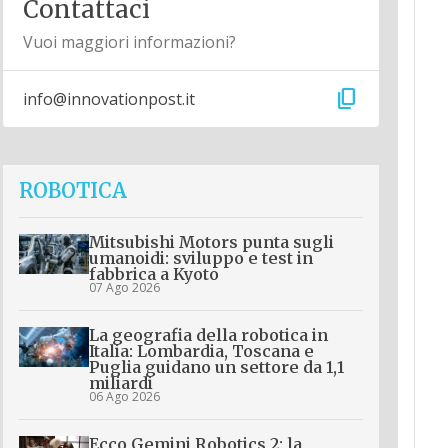
Contattaci
Vuoi maggiori informazioni?
content_copy
info@innovationpost.it
ROBOTICA
Mitsubishi Motors punta sugli
umanoidi: sviluppo e test in
fabbrica a Kyoto
07 Ago 2026
La geografia della robotica in
Italia: Lombardia, Toscana e
Puglia guidano un settore da 1,1
miliardi
06 Ago 2026
Ecco Gemini Robotics 2: la