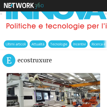
Ultimi articoli
Attualità
Tecnologie
Incentivi
Ricerca e
E
ecostruxure