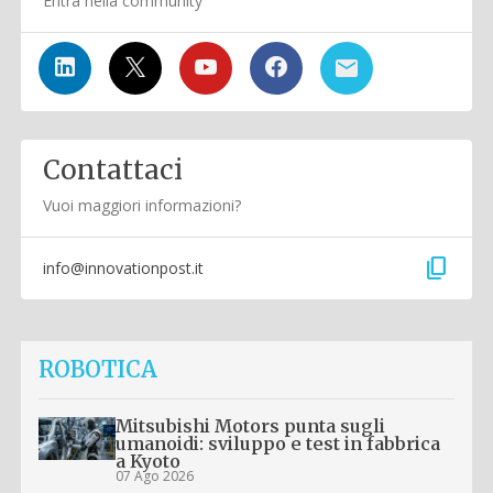
Entra nella community
Contattaci
Vuoi maggiori informazioni?
content_copy
info@innovationpost.it
ROBOTICA
Mitsubishi Motors punta sugli
umanoidi: sviluppo e test in fabbrica
a Kyoto
07 Ago 2026