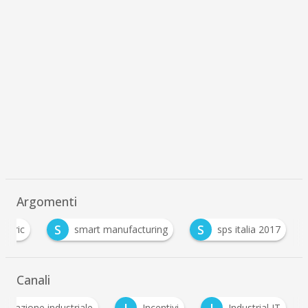
Argomenti
S
S
ectric
smart manufacturing
sps italia 2017
Canali
omazione industriale
Incentivi
Industrial IT