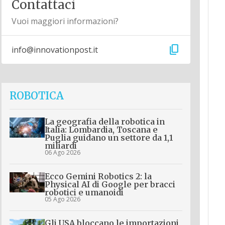
Contattaci
Vuoi maggiori informazioni?
content_copy
info@innovationpost.it
ROBOTICA
La geografia della robotica in
Italia: Lombardia, Toscana e
Puglia guidano un settore da 1,1
miliardi
06 Ago 2026
Ecco Gemini Robotics 2: la
Physical AI di Google per bracci
robotici e umanoidi
05 Ago 2026
Gli USA bloccano le importazioni