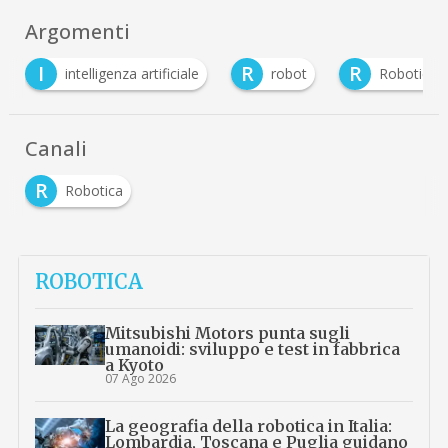
Argomenti
I
R
R
intelligenza artificiale
robot
Robotica
Canali
R
Robotica
ROBOTICA
Mitsubishi Motors punta sugli
umanoidi: sviluppo e test in fabbrica
a Kyoto
07 Ago 2026
La geografia della robotica in Italia:
Lombardia, Toscana e Puglia guidano