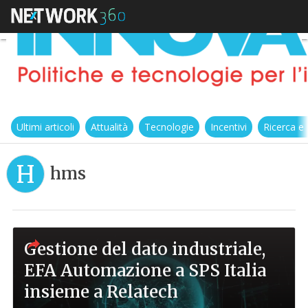
Ultimi articoli
Attualità
Tecnologie
Incentivi
Ricerca e
H
hms
Gestione del dato industriale,
EFA Automazione a SPS Italia
insieme a Relatech