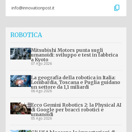
content_copy
info@innovationpost.it
ROBOTICA
Mitsubishi Motors punta sugli
umanoidi: sviluppo e test in fabbrica
a Kyoto
07 Ago 2026
La geografia della robotica in Italia:
Lombardia, Toscana e Puglia guidano
un settore da 1,1 miliardi
06 Ago 2026
Ecco Gemini Robotics 2: la Physical AI
di Google per bracci robotici e
umanoidi
05 Ago 2026