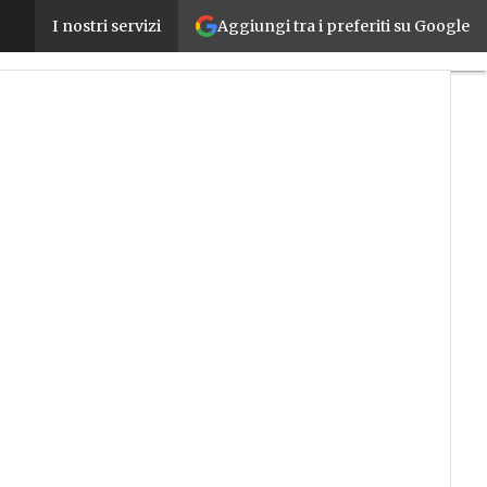
Aggiungi tra i preferiti su Google
Dal nuovo MES alla Digital Airplane Factory, Efa Au
I nostri servizi