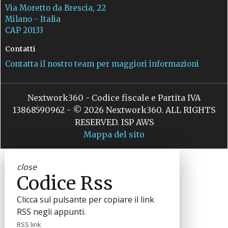
Via Moretto da Brescia, 22
Milano - Italia
CAP 20133
Contatti
Contatta il nostro team per maggiori informazioni
Nextwork360 - Codice fiscale e Partita IVA
13868590962 - © 2026 Nextwork360. ALL RIGHTS
RESERVED. ISP AWS
Mappa del sito
close
Codice Rss
Clicca sul pulsante per copiare il link
RSS negli appunti.
RSS link