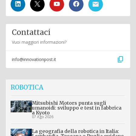
Contattaci
Vuoi maggiori informazioni?
content_copy
info@innovationpost.it
ROBOTICA
Mitsubishi Motors punta sugli
umanoidi: sviluppo e test in fabbrica
a Kyoto
07 Ago 2026
La geografia della robotica in Italia:
Lombardia, Toscana e Puglia guidano