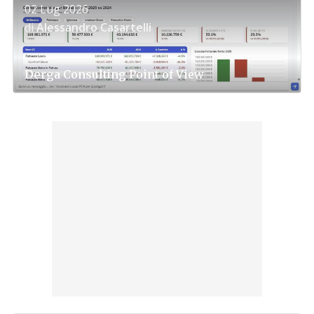
02 Lug 2026
di
Alessandro Casartelli
Derga Consulting
Point of View