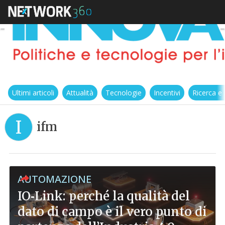
Ultimi articoli
Attualità
Tecnologie
Incentivi
Ricerca e
I
ifm
AUTOMAZIONE
IO‑Link: perché la qualità del
dato di campo è il vero punto di