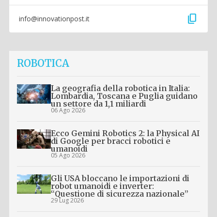
content_copy
info@innovationpost.it
ROBOTICA
La geografia della robotica in Italia:
Lombardia, Toscana e Puglia guidano
un settore da 1,1 miliardi
06 Ago 2026
Ecco Gemini Robotics 2: la Physical AI
di Google per bracci robotici e
umanoidi
05 Ago 2026
Gli USA bloccano le importazioni di
robot umanoidi e inverter:
“Questione di sicurezza nazionale”
29 Lug 2026