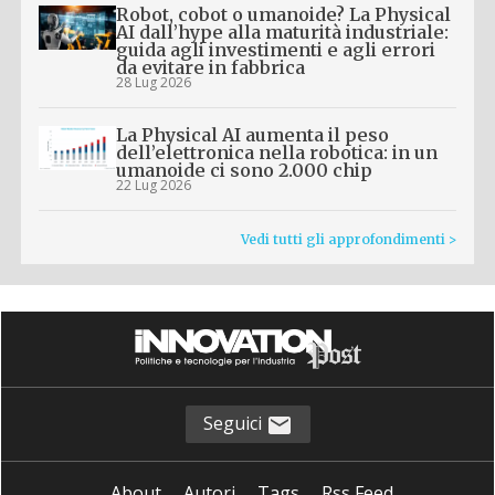
Robot, cobot o umanoide? La Physical
AI dall’hype alla maturità industriale:
guida agli investimenti e agli errori
da evitare in fabbrica
28 Lug 2026
La Physical AI aumenta il peso
dell’elettronica nella robotica: in un
umanoide ci sono 2.000 chip
22 Lug 2026
Vedi tutti gli approfondimenti >
Seguici
About
Autori
Tags
Rss Feed