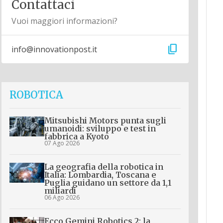
Contattaci
Vuoi maggiori informazioni?
content_copy
info@innovationpost.it
ROBOTICA
Mitsubishi Motors punta sugli
umanoidi: sviluppo e test in
fabbrica a Kyoto
07 Ago 2026
La geografia della robotica in
Italia: Lombardia, Toscana e
Puglia guidano un settore da 1,1
miliardi
06 Ago 2026
Ecco Gemini Robotics 2: la