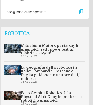
content_copy
info@innovationpost.it
ROBOTICA
Mitsubishi Motors punta sugli
umanoidi: sviluppo e test in
fabbrica a Kyoto
07 Ago 2026
La geografia della robotica in
Italia: Lombardia, Toscana e
Puglia guidano un settore da 1,1
miliardi
06 Ago 2026
Ecco Gemini Robotics 2: la
Physical AI di Google per bracci
robotici e umanoidi
05 Ago 2026