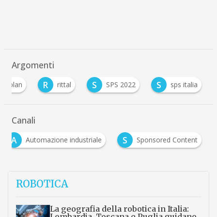
Argomenti
R
S
S
eplan
rittal
SPS 2022
sps italia
Canali
A
S
Automazione industriale
Sponsored Content
ROBOTICA
La geografia della robotica in Italia:
Lombardia, Toscana e Puglia guidano