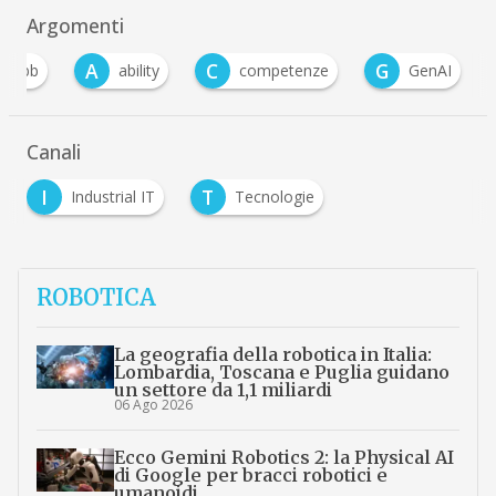
Argomenti
A
C
G
abb
ability
competenze
GenAI
Canali
I
T
Industrial IT
Tecnologie
ROBOTICA
La geografia della robotica in Italia:
Lombardia, Toscana e Puglia guidano
un settore da 1,1 miliardi
06 Ago 2026
Ecco Gemini Robotics 2: la Physical AI
di Google per bracci robotici e
umanoidi