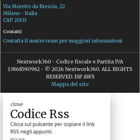
Via Moretto da Brescia, 22
Milano - Italia
CAP 20133
Contatti
Contatta il nostro team per maggiori informazioni
Nextwork360 - Codice fiscale e Partita IVA
13868590962 - © 2026 Nextwork360. ALL RIGHTS
RESERVED. ISP AWS
Mappa del sito
close
Codice Rss
Clicca sul pulsante per copiare il link
RSS negli appunti.
RSS link