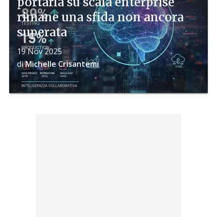
portarla su scala enterprise
rimane una sfida non ancora
superata
19 Nov 2025
di
Michelle Crisantemi