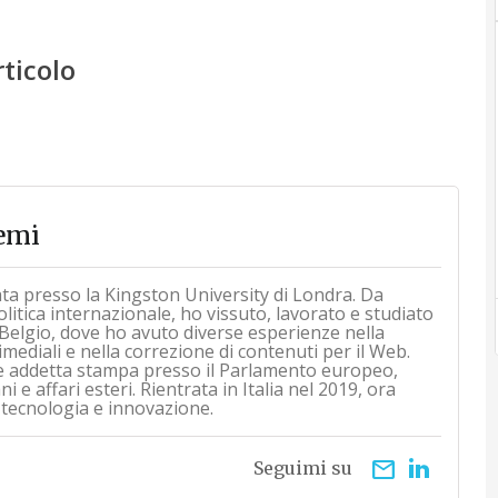
rticolo
emi
ata presso la Kingston University di Londra. Da
itica internazionale, ho vissuto, lavorato e studiato
Belgio, dove ho avuto diverse esperienze nella
mediali e nella correzione di contenuti per il Web.
e addetta stampa presso il Parlamento europeo,
 e affari esteri. Rientrata in Italia nel 2019, ora
 tecnologia e innovazione.
email
Seguimi su