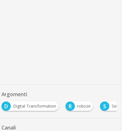
Argomenti
D
R
S
Digital Transformation
roboze
Siemens
Canali