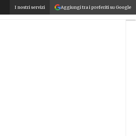
Aggiungi tra i preferiti su Google
Siemens e Roboze insieme per promuovere l’indust
I nostri servizi