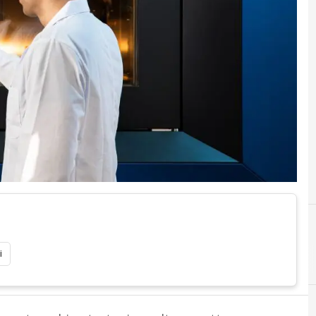
i
A
additive manufacturing