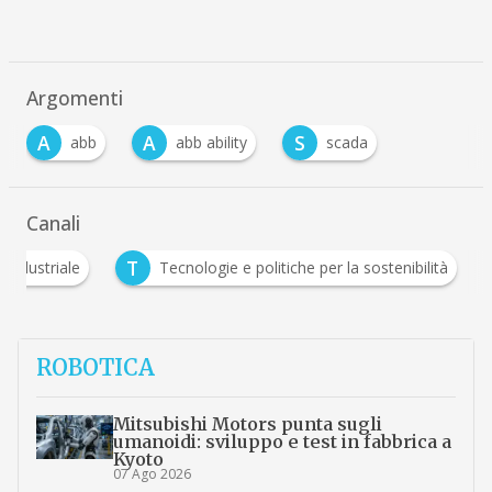
Argomenti
A
A
S
abb
abb ability
scada
Canali
A
T
Automazione industriale
Tecnologie e politiche per l
ROBOTICA
Mitsubishi Motors punta sugli
umanoidi: sviluppo e test in fabbrica a
Kyoto
07 Ago 2026