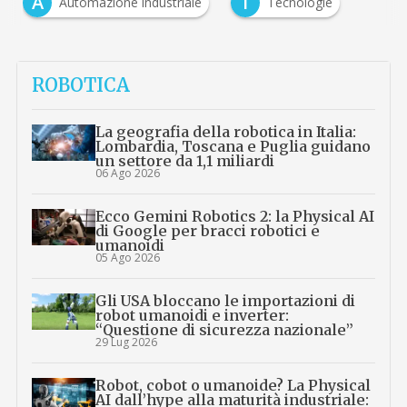
A
T
Automazione industriale
Tecnologie
…
ROBOTICA
La geografia della robotica in Italia:
Lombardia, Toscana e Puglia guidano
un settore da 1,1 miliardi
06 Ago 2026
Ecco Gemini Robotics 2: la Physical AI
di Google per bracci robotici e
umanoidi
05 Ago 2026
Gli USA bloccano le importazioni di
robot umanoidi e inverter:
“Questione di sicurezza nazionale”
29 Lug 2026
Robot, cobot o umanoide? La Physical
AI dall’hype alla maturità industriale: