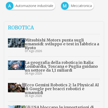
A
M
Automazione industriale
Meccatronica
ROBOTICA
Mitsubishi Motors punta sugli
umanoidi: sviluppo e test in fabbrica a
Kyoto
07 Ago 2026
La geografia della robotica in Italia:
Lombardia, Toscana e Puglia guidano
un settore da 1,1 miliardi
06 Ago 2026
Ecco Gemini Robotics 2: la Physical AI
di Google per bracci robotici e
umanoidi
05 Ago 2026
Gli USA bloccano le importazioni di