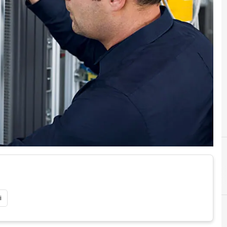
C
cyber
i