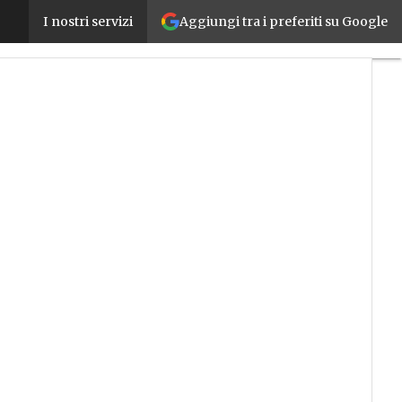
Aggiungi tra i preferiti su Google
Pilz compie 75 anni, fa il record di fatturato e punta 
I nostri servizi