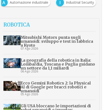
A
I
Automazione industriale
Industrial Security
ROBOTICA
Mitsubishi Motors punta sugli
umanoidi: sviluppo e test in fabbrica
a Kyoto
07 Ago 2026
La geografia della robotica in Italia:
Lombardia, Toscana e Puglia guidano
un settore da 1,1 miliardi
06 Ago 2026
Ecco Gemini Robotics 2: la Physical
AI di Google per bracci robotici e
umanoidi
05 Ago 2026
Gli USA bloccano le importazioni di
robot umanoidi e inverter: