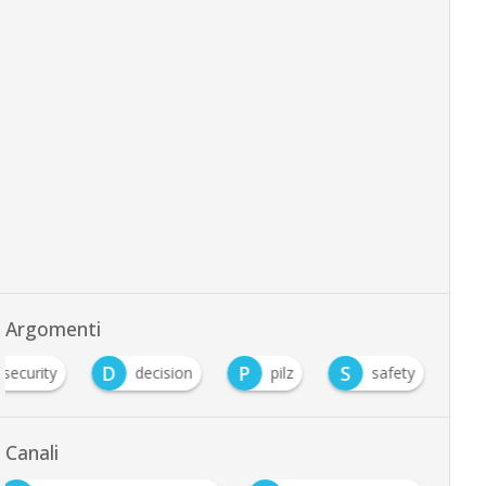
Argomenti
D
P
S
 security
decision
pilz
safety
Canali