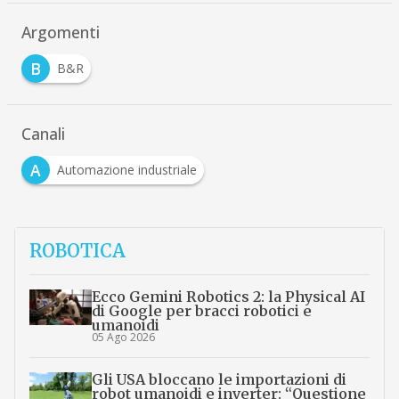
Argomenti
B
B&R
Canali
A
Automazione industriale
ROBOTICA
Ecco Gemini Robotics 2: la Physical AI
di Google per bracci robotici e
umanoidi
05 Ago 2026
Gli USA bloccano le importazioni di
robot umanoidi e inverter: “Questione