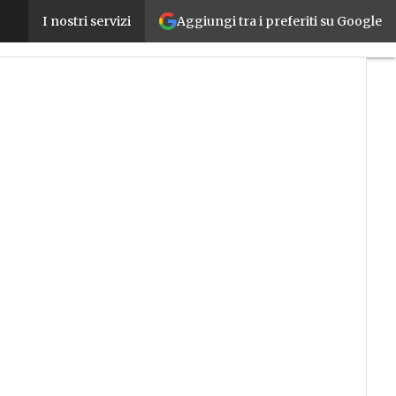
Aggiungi tra i preferiti su Google
Siemens: una piattaforma open per l’Edge nel ma
I nostri servizi