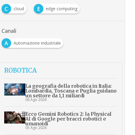
C
E
cloud
edge computing
Canali
A
Automazione industriale
ROBOTICA
La geografia della robotica in Italia:
Lombardia, Toscana e Puglia guidano
un settore da 1,1 miliardi
06 Ago 2026
Ecco Gemini Robotics 2: la Physical
AI di Google per bracci robotici e
umanoidi
05 Ago 2026