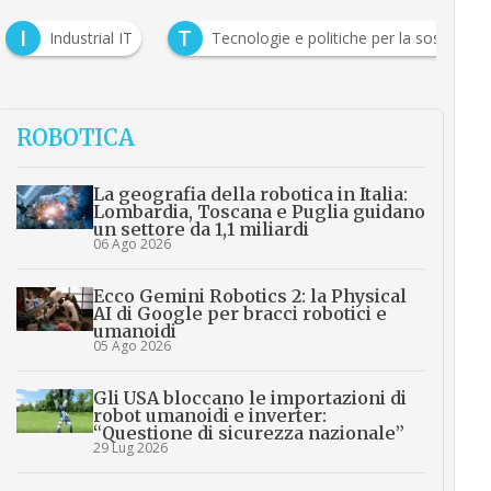
I
T
Industrial IT
Tecnologie e politiche per la sostenibili
ROBOTICA
La geografia della robotica in Italia:
Lombardia, Toscana e Puglia guidano
un settore da 1,1 miliardi
06 Ago 2026
Ecco Gemini Robotics 2: la Physical
AI di Google per bracci robotici e
umanoidi
05 Ago 2026
Gli USA bloccano le importazioni di
robot umanoidi e inverter:
“Questione di sicurezza nazionale”
29 Lug 2026