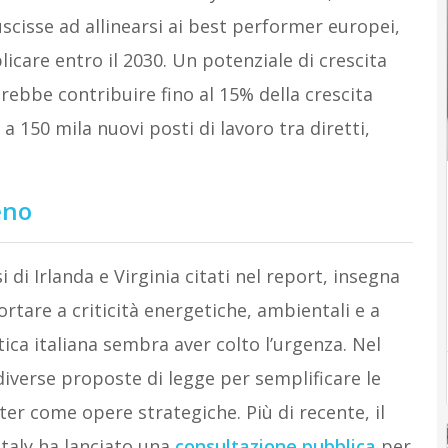
iuscisse ad allinearsi ai best performer europei,
care entro il 2030. Un potenziale di crescita
rebbe contribuire fino al 15% della crescita
 a 150 mila nuovi posti di lavoro tra diretti,
eno
 di Irlanda e Virginia citati nel report, insegna
rtare a criticità energetiche, ambientali e a
tica italiana sembra aver colto l’urgenza. Nel
iverse proposte di legge per semplificare le
ter come opere strategiche. Più di recente, il
Italy ha lanciato una
consultazione pubblica
per