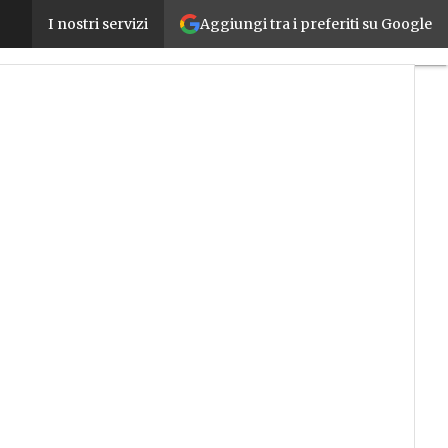
Aggiungi tra i preferiti su Google
I consumi dei Data center? Un potenziale problema c
I nostri servizi