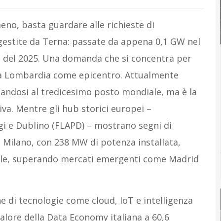
no, basta guardare alle richieste di
 gestite da Terna: passate da appena 0,1 GW nel
i del 2025. Una domanda che si concentra per
e la Lombardia come epicentro. Attualmente
onandosi al tredicesimo posto mondiale, ma è la
iva. Mentre gli hub storici europei –
i e Dublino (FLAPD) – mostrano segni di
i. Milano, con 238 MW di potenza installata,
nale, superando mercati emergenti come Madrid
e di tecnologie come cloud, IoT e intelligenza
l valore della Data Economy italiana a 60,6