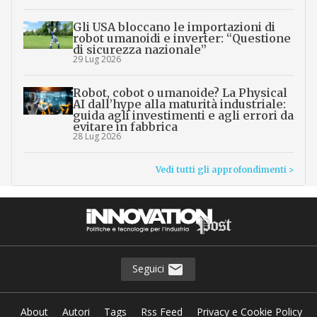
Gli USA bloccano le importazioni di
robot umanoidi e inverter: “Questione
di sicurezza nazionale”
29 Lug 2026
Robot, cobot o umanoide? La Physical
AI dall’hype alla maturità industriale:
guida agli investimenti e agli errori da
evitare in fabbrica
28 Lug 2026
Vedi tutti gli approfondimenti >
Seguici
About
Autori
Tags
Rss Feed
Privacy e Cookie Policy