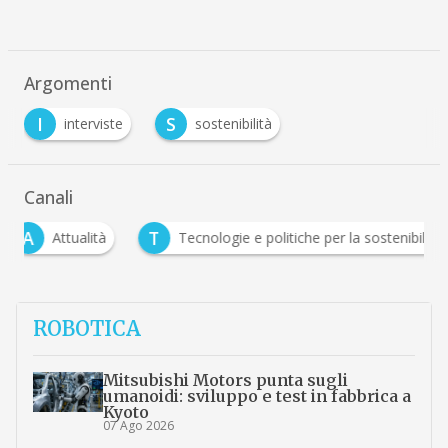
Argomenti
I
S
interviste
sostenibilità
Canali
A
T
Attualità
Tecnologie e politiche per la sostenibilit
ROBOTICA
Mitsubishi Motors punta sugli
umanoidi: sviluppo e test in fabbrica a
Kyoto
07 Ago 2026