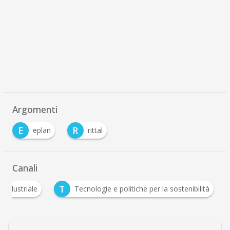
Argomenti
E
R
eplan
rittal
Canali
A
T
Automazione industriale
Tecnologie e politiche pe