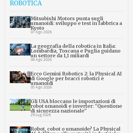
ROBOTICA
Mitsubishi Motors punta sugli
umanoidi: sviluppo e test in fabbrica a
Kyoto
07 Ago 2026
La geografia della robotica in Italia:
Lombardia, Toscana e Puglia guidano
un settore da 1,1 miliardi
06 Ago 2026
Ecco Gemini Robotics 2: la Physical AI
di Google per bracci robotici e
umanoidi
05 Ago 2026
Gli USA bloccano le importazioni di
robot umanoidi e inverter: “Questione
di sicurezza nazionale”
29 Lug 2026
Robot, cobot o umanoide? La Physical