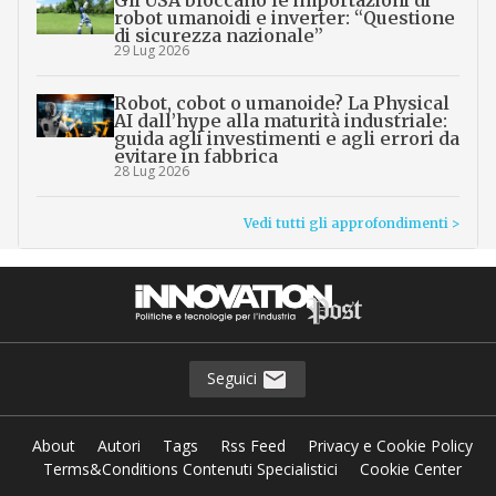
robot umanoidi e inverter: “Questione
di sicurezza nazionale”
29 Lug 2026
Robot, cobot o umanoide? La Physical
AI dall’hype alla maturità industriale:
guida agli investimenti e agli errori da
evitare in fabbrica
28 Lug 2026
Vedi tutti gli approfondimenti >
Seguici
About
Autori
Tags
Rss Feed
Privacy e Cookie Policy
Terms&Conditions Contenuti Specialistici
Cookie Center