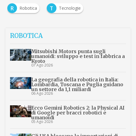
R
T
Robotica
Tecnologie
ROBOTICA
Mitsubishi Motors punta sugli
umanoidi: sviluppo e test in fabbrica a
Kyoto
07 Ago 2026
La geografia della robotica in Italia:
Lombardia, Toscana e Puglia guidano
un settore da 1,1 miliardi
06 Ago 2026
Ecco Gemini Robotics 2: la Physical AI
di Google per bracci robotici e
umanoidi
05 Ago 2026
Gli USA bloccano le importazioni di