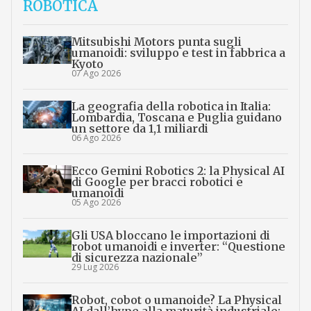
ROBOTICA
Mitsubishi Motors punta sugli
umanoidi: sviluppo e test in fabbrica a
Kyoto
07 Ago 2026
La geografia della robotica in Italia:
Lombardia, Toscana e Puglia guidano
un settore da 1,1 miliardi
06 Ago 2026
Ecco Gemini Robotics 2: la Physical AI
di Google per bracci robotici e
umanoidi
05 Ago 2026
Gli USA bloccano le importazioni di
robot umanoidi e inverter: “Questione
di sicurezza nazionale”
29 Lug 2026
Robot, cobot o umanoide? La Physical