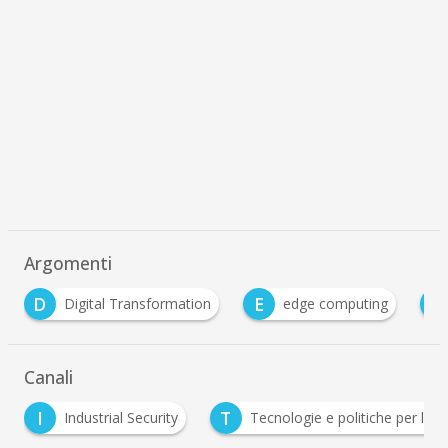
Argomenti
E
G
l Transformation
edge computing
Green deal
Canali
T
strial Security
Tecnologie e politiche per la sostenibilità