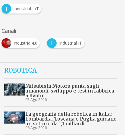
I
industrial IoT
Canali
I
Industria 4.0
Industrial IT
ROBOTICA
Mitsubishi Motors punta sugli
umanoidi: sviluppo e test in fabbrica
a Kyoto
07 Ago 2026
La geografia della robotica in Italia:
Lombardia, Toscana e Puglia guidano
un settore da 1,1 miliardi
06 Ago 2026