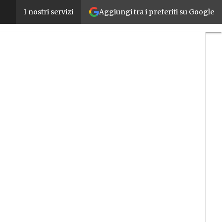
Aggiungi tra i preferiti su Google
Smart Factory: dalle fabbriche connesse alle filiere
I nostri servizi