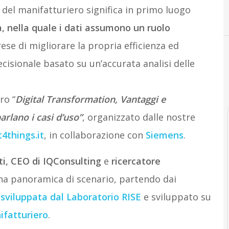
el manifatturiero significa in primo luogo
, nella quale i dati assumono un ruolo
rese di migliorare la propria efficienza ed
cisionale basato su un’accurata analisi delle
ro “
Digital Transformation, Vantaggi e
rlano i casi d’uso”
, organizzato dalle nostre
4things.it
, in collaborazione con
Siemens
.
i, CEO di IQConsulting
e
ricercatore
una panoramica di scenario, partendo dai
0 sviluppata dal Laboratorio RISE
e sviluppato su
fatturiero
.