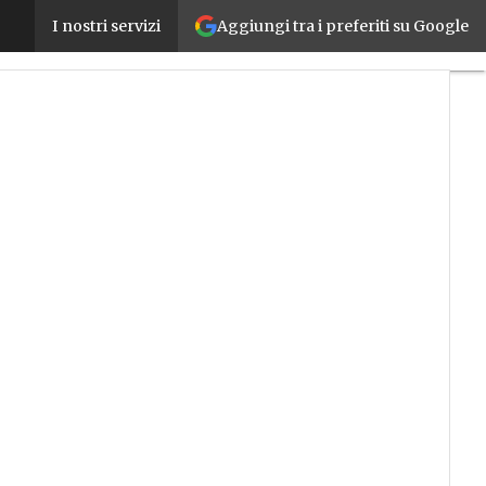
Aggiungi tra i preferiti su Google
FactoryTalk ResilientEdge, la proposta di Rockwel
I nostri servizi