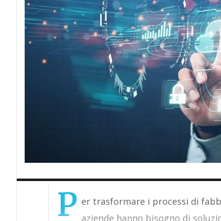
P
er trasformare i processi di fabb
aziende hanno bisogno di soluzion