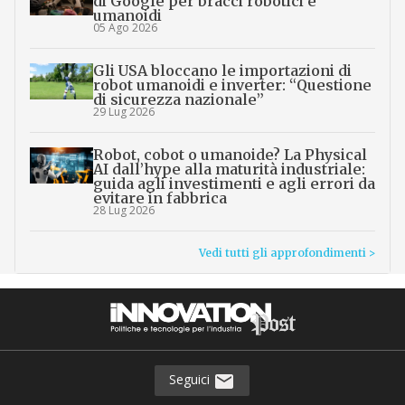
di Google per bracci robotici e
umanoidi
05 Ago 2026
Gli USA bloccano le importazioni di
robot umanoidi e inverter: “Questione
di sicurezza nazionale”
29 Lug 2026
Robot, cobot o umanoide? La Physical
AI dall’hype alla maturità industriale:
guida agli investimenti e agli errori da
evitare in fabbrica
28 Lug 2026
Vedi tutti gli approfondimenti >
Seguici