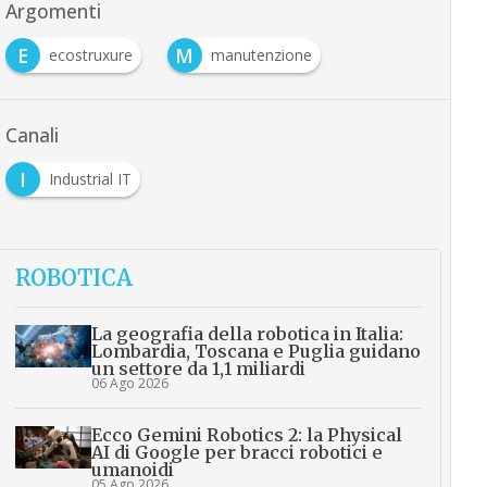
Argomenti
E
M
ecostruxure
manutenzione
Canali
I
Industrial IT
ROBOTICA
La geografia della robotica in Italia:
Lombardia, Toscana e Puglia guidano
un settore da 1,1 miliardi
06 Ago 2026
Ecco Gemini Robotics 2: la Physical
AI di Google per bracci robotici e
umanoidi
05 Ago 2026