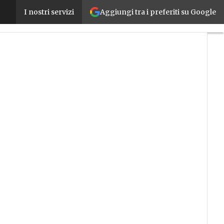
Aggiungi tra i preferiti su Google
I piani di assistenza EcoStruxure di Schneider Elect
I nostri servizi