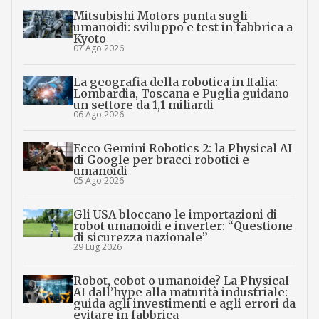
Mitsubishi Motors punta sugli
umanoidi: sviluppo e test in fabbrica a
Kyoto
07 Ago 2026
La geografia della robotica in Italia:
Lombardia, Toscana e Puglia guidano
un settore da 1,1 miliardi
06 Ago 2026
Ecco Gemini Robotics 2: la Physical AI
di Google per bracci robotici e
umanoidi
05 Ago 2026
Gli USA bloccano le importazioni di
robot umanoidi e inverter: “Questione
di sicurezza nazionale”
29 Lug 2026
Robot, cobot o umanoide? La Physical
AI dall’hype alla maturità industriale:
guida agli investimenti e agli errori da
evitare in fabbrica