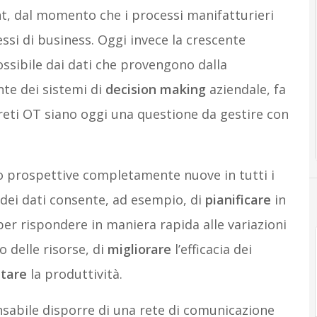
t, dal momento che i processi manifatturieri
si di business. Oggi invece la crescente
ossibile dai dati che provengono dalla
te dei sistemi di
decision making
aziendale, fa
 reti OT siano oggi una questione da gestire con
ndo prospettive completamente nuove in tutti i
te dei dati consente, ad esempio, di
pianificare
in
per rispondere in maniera rapida alle variazioni
o delle risorse, di
migliorare
l’efficacia dei
tare
la produttività.
ensabile disporre di una rete di comunicazione