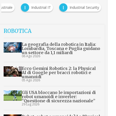
I
I
ustriale
Industrial IT
Industrial Security
ROBOTICA
La geografia della robotica in Italia:
Lombardia, Toscana e Puglia guidano
un settore da 1,1 miliardi
06 Ago 2026
Ecco Gemini Robotics 2: la Physical
AI di Google per bracci robotici e
umanoidi
05 Ago 2026
Gli USA bloccano le importazioni di
robot umanoidi e inverter:
“Questione di sicurezza nazionale”
29 Lug 2026