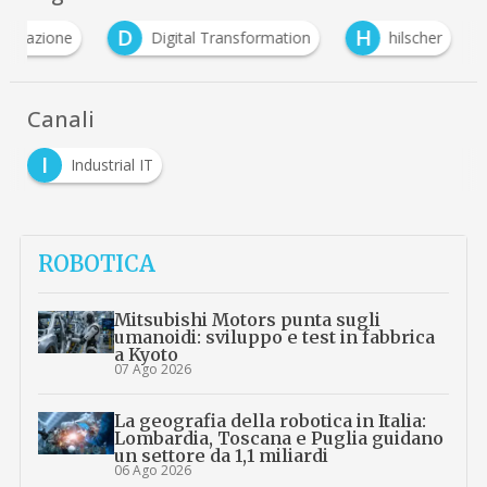
D
H
tomazione
Digital Transformation
hilscher
Canali
I
Industrial IT
ROBOTICA
Mitsubishi Motors punta sugli
umanoidi: sviluppo e test in fabbrica
a Kyoto
07 Ago 2026
La geografia della robotica in Italia:
Lombardia, Toscana e Puglia guidano
un settore da 1,1 miliardi
06 Ago 2026