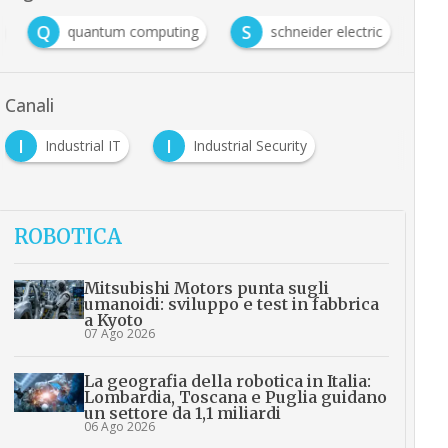
Q
S
quantum computing
schneider electric
Canali
I
I
Industrial IT
Industrial Security
ROBOTICA
Mitsubishi Motors punta sugli
umanoidi: sviluppo e test in fabbrica
a Kyoto
07 Ago 2026
La geografia della robotica in Italia:
Lombardia, Toscana e Puglia guidano
un settore da 1,1 miliardi
06 Ago 2026