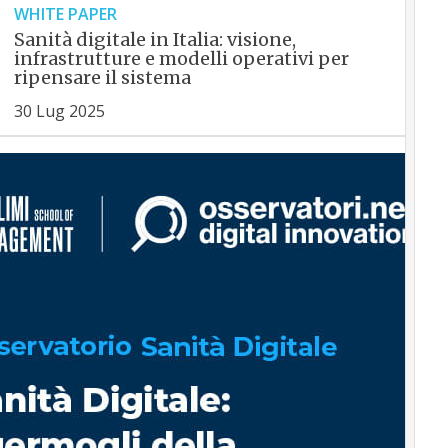
WHITE PAPER
Sanità digitale in Italia: visione,
infrastrutture e modelli operativi per
ripensare il sistema
30 Lug 2025