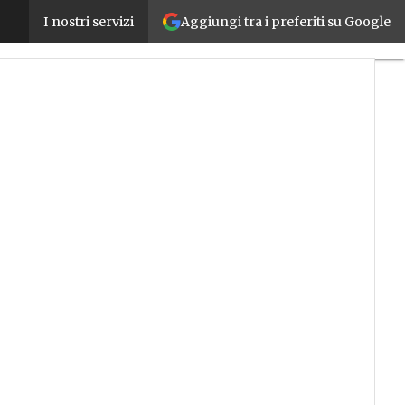
Aggiungi tra i preferiti su Google
L’impatto delle tecnologie quantistiche sulla sicurez
I nostri servizi