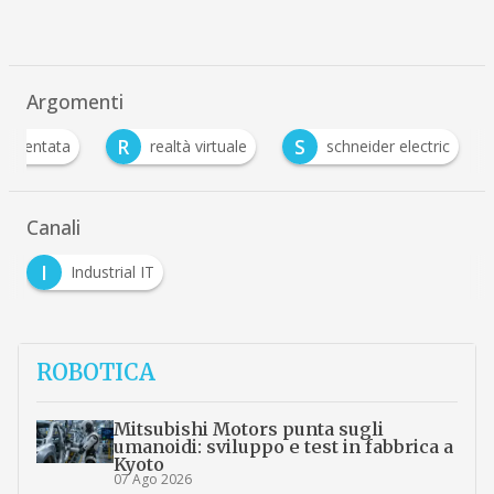
Argomenti
R
S
 aumentata
realtà virtuale
schneider electric
Canali
I
Industrial IT
ROBOTICA
Mitsubishi Motors punta sugli
umanoidi: sviluppo e test in fabbrica a
Kyoto
07 Ago 2026