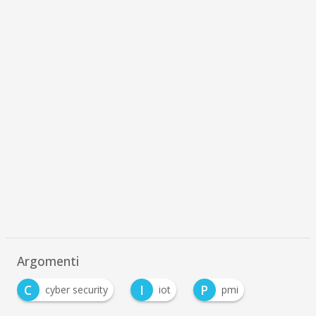
Argomenti
C
I
P
cyber security
iot
pmi