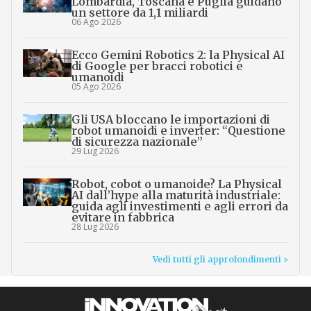
Lombardia, Toscana e Puglia guidano
un settore da 1,1 miliardi
06 Ago 2026
Ecco Gemini Robotics 2: la Physical AI
di Google per bracci robotici e
umanoidi
05 Ago 2026
Gli USA bloccano le importazioni di
robot umanoidi e inverter: “Questione
di sicurezza nazionale”
29 Lug 2026
Robot, cobot o umanoide? La Physical
AI dall’hype alla maturità industriale:
guida agli investimenti e agli errori da
evitare in fabbrica
28 Lug 2026
Vedi tutti gli approfondimenti >