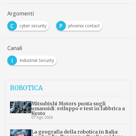
Argomenti
C
P
cyber security
phoenix contact
Canali
I
Industrial Security
ROBOTICA
Mitsubishi Motors punta sugli
umanoidi: sviluppo e test in fabbrica a
Kyoto
07 Ago 2026
La geografia della robotica in Italia: