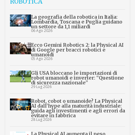
ROBOTICA
La geografia della robotica in Italia:
Lombardia, Toscana e Puglia guidano
un settore da 1,1 miliardi
06 Ago 2026
Ecco Gemini Robotics 2: la Physical AI
di Google per bracci robotici e
umanoidi
05 Ago 2026
Gli USA bloccano le importazioni di
robot umanoidi e inverter: “Questione
di sicurezza nazionale”
29 Lug 2026
Robot, cobot o umanoide? La Physical
AI dall’hype alla maturità industriale:
guida agli investimenti e agli errori da
evitare in fabbrica
28 Lug 2026
La Physical AI aumenta il peso