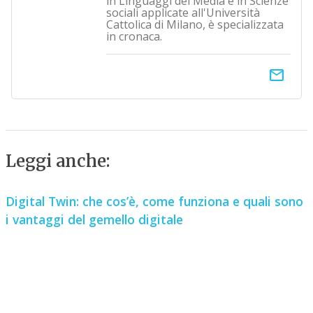
in Linguaggi dei Media e in Scienze
sociali applicate all'Università
Cattolica di Milano, è specializzata
in cronaca.
email
Leggi anche:
Digital Twin: che cos’è, come funziona e quali sono
i vantaggi del gemello digitale