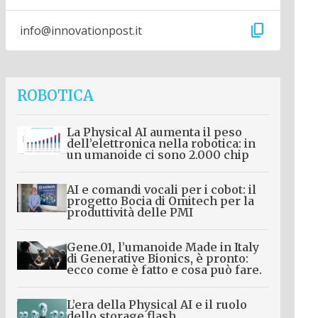
content_copy
info@innovationpost.it
ROBOTICA
La Physical AI aumenta il peso
dell’elettronica nella robotica: in
un umanoide ci sono 2.000 chip
AI e comandi vocali per i cobot: il
progetto Bocia di Omitech per la
produttività delle PMI
Gene.01, l’umanoide Made in Italy
di Generative Bionics, è pronto:
ecco come è fatto e cosa può fare.
L’era della Physical AI e il ruolo
dello storage flash