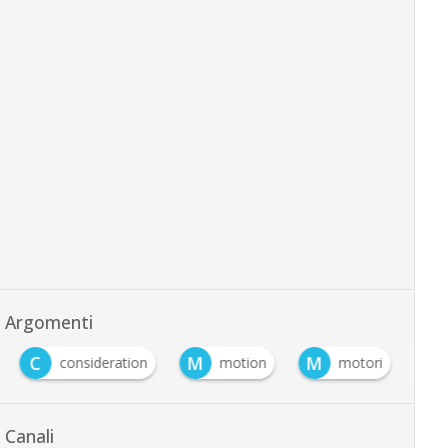
Argomenti
C
M
M
consideration
motion
motori
Canali