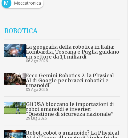
M
Meccatronica
ROBOTICA
La geografia della robotica in Italia:
Lombardia, Toscana e Puglia guidano
un settore da 1,1 miliardi
06 Ago 2026
Ecco Gemini Robotics 2: la Physical
AI di Google per bracci robotici e
umanoidi
05 Ago 2026
Gli USA bloccano le importazioni di
robot umanoidi e inverter:
“Questione di sicurezza nazionale”
29 Lug 2026
Robot, cobot o umanoide? La Physical
AI dall’hype alla maturità industriale: