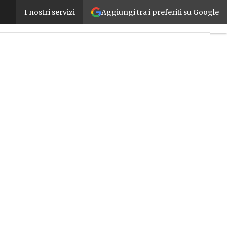
Aggiungi tra i preferiti su Google
Sinumerik One, il CNC nativo digitale pronto per l’
I nostri servizi