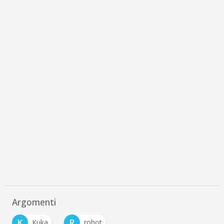
Argomenti
K
R
Kuka
robot