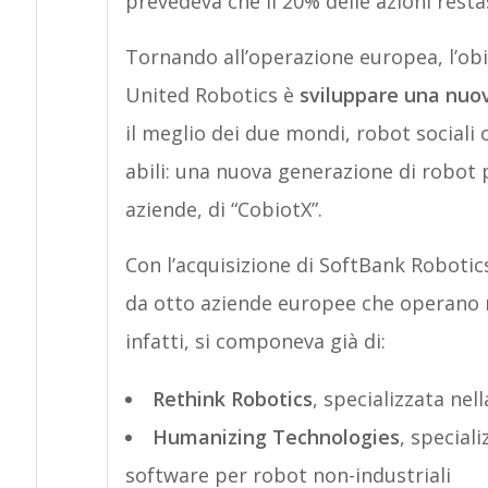
prevedeva che il 20% delle azioni resta
Tornando all’operazione europea, l’obie
United Robotics è
sviluppare una nuo
il meglio dei due mondi, robot sociali 
abili: una nuova generazione di robot p
aziende, di “CobiotX”.
Con l’acquisizione di SoftBank Roboti
da otto aziende europee che operano ne
infatti, si componeva già di:
Rethink Robotics
, specializzata nel
Humanizing Technologies
, special
software per robot non-industriali