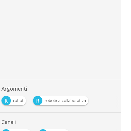
Argomenti
R
R
robot
robotica collaborativa
Canali