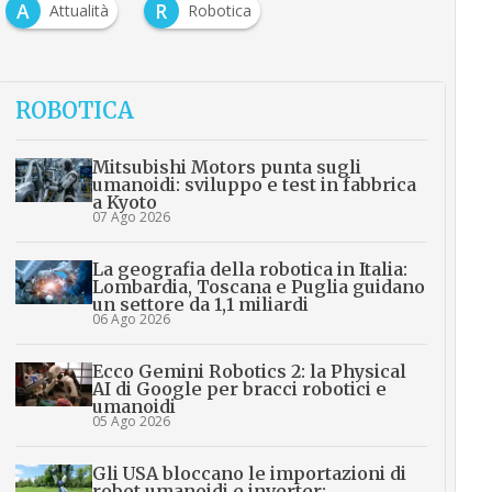
A
R
Attualità
Robotica
ROBOTICA
Mitsubishi Motors punta sugli
umanoidi: sviluppo e test in fabbrica
a Kyoto
07 Ago 2026
La geografia della robotica in Italia:
Lombardia, Toscana e Puglia guidano
un settore da 1,1 miliardi
06 Ago 2026
Ecco Gemini Robotics 2: la Physical
AI di Google per bracci robotici e
umanoidi
05 Ago 2026
Gli USA bloccano le importazioni di
robot umanoidi e inverter: