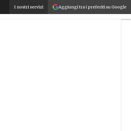
Aggiungi tra i preferiti su Google
SoftBank Robotics Europe diventa Aldebaran e pun
I nostri servizi