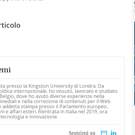
rticolo
emi
ata presso la Kingston University di Londra. Da
itica internazionale, ho vissuto, lavorato e studiato
Belgio, dove ho avuto diverse esperienze nella
mediali e nella correzione di contenuti per il Web.
e addetta stampa presso il Parlamento europeo,
 e affari esteri. Rientrata in Italia nel 2019, ora
 tecnologia e innovazione.
email
Seguimi su