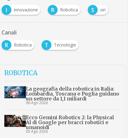
I
R
S
innovazione
Robotica
siri
Canali
R
T
Robotica
Tecnologie
ROBOTICA
La geografia della robotica in Italia:
Lombardia, Toscana e Puglia guidano
un settore da 1,1 miliardi
06 Ago 2026
Ecco Gemini Robotics 2: la Physical
AI di Google per bracci robotici e
umanoidi
05 Ago 2026