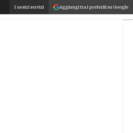
Aggiungi tra i preferiti su Google
SIRI festeggia 50 anni: un libro per raccontare la st
I nostri servizi