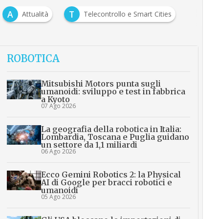
A
T
Attualità
Telecontrollo e Smart Cities
ROBOTICA
Mitsubishi Motors punta sugli
umanoidi: sviluppo e test in fabbrica
a Kyoto
07 Ago 2026
La geografia della robotica in Italia:
Lombardia, Toscana e Puglia guidano
un settore da 1,1 miliardi
06 Ago 2026
Ecco Gemini Robotics 2: la Physical
AI di Google per bracci robotici e
umanoidi
05 Ago 2026