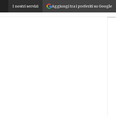
Aggiungi tra i preferiti su Google
Città sempre più intelligenti, l’impronta di Huawei
I nostri servizi