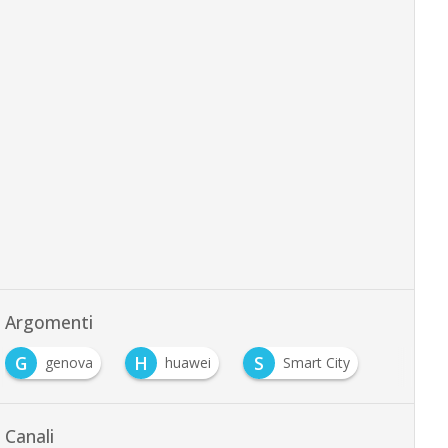
Argomenti
G
H
S
genova
huawei
Smart City
Canali