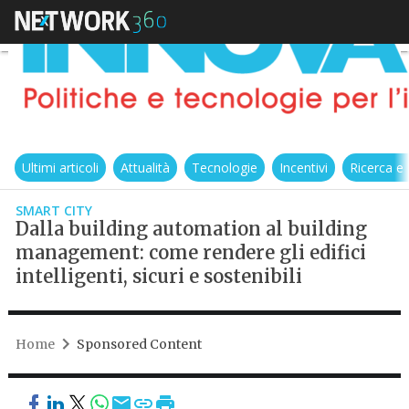
Ultimi articoli
Attualità
Tecnologie
Incentivi
Ricerca e
SMART CITY
Dalla building automation al building
management: come rendere gli edifici
intelligenti, sicuri e sostenibili
Home
Sponsored Content