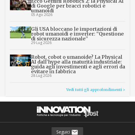
Ecco Gemini Robotics 2: la Physical AI
di Google per bracci robotici e
umanoidi
05 Ago 2026
Gli USA bloccano le importazioni di
robot umanoidi e inverter: “Questione
di sicurezza nazionale”
29 Lug 2026
Robot, cobot o umanoide? La Physical
AI dall’hype alla maturità industriale:
guida agli investimenti e agli errori da
evitare in fabbrica
28 Lug 2026
Vedi tutti gli approfondimenti >
Seguici