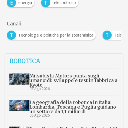
E
T
energia
telecontrollo
Canali
T
e politiche per la sostenibilità
Telecontrollo e Smart Cities
ROBOTICA
Mitsubishi Motors punta sugli
umanoidi: sviluppo e test in fabbrica a
Kyoto
07 Ago 2026
La geografia della robotica in Italia:
Lombardia, Toscana e Puglia guidano
un settore da 1,1 miliardi
06 Ago 2026